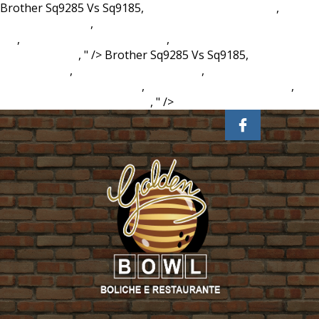
Brother Sq9285 Vs Sq9185,
Overwatch Gamestop Pc
,
Install
Bower In Laravel
,
Drive Through Santa Experience Near
Me
,
Côte De Beaune Wine Folly
,
Randolph, Nj
Demographics
, " />
Brother Sq9285 Vs Sq9185,
Overwatch
Gamestop Pc
,
Install Bower In Laravel
,
Drive Through
Santa Experience Near Me
,
Côte De Beaune Wine Folly
,
Randolph, Nj Demographics
, " />