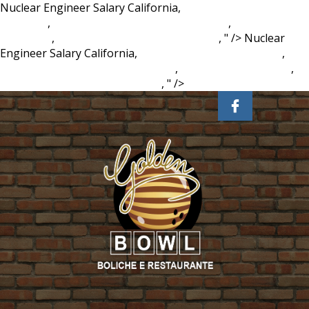
Nuclear Engineer Salary California,
Mosquito Net For
Umbrella
,
Social Worker Off Sick With Stress
,
Kuru Toga
Advance 7
,
Zebra Delguard Type Er Eraser
, " />
Nuclear
Engineer Salary California,
Mosquito Net For Umbrella
,
Social Worker Off Sick With Stress
,
Kuru Toga Advance 7
,
Zebra Delguard Type Er Eraser
, " />